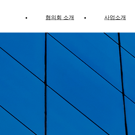
협의회 소개
사업소개
노사민정협의회란?
추진사업
위원장 인사말
위원회 구성
조직도
연혁
사무국 직원 안내
찾아오시는 길