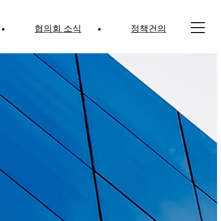
협의회 소식
정책건의
공지사항
정책건의
고용·노동이슈
산업안전 이슈
보도자료
홍보영상