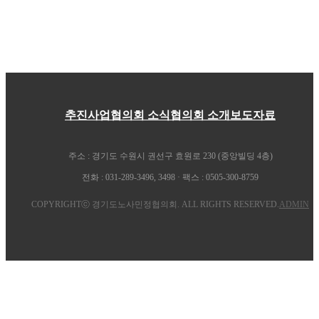
추진사업
협의회 소식
협의회 소개
보도자료
주소 : 경기도 수원시 권선구 효원로 230 (중앙빌딩 4층)
전화 : 031-289-3496, 3498 · 팩스 : 0505-300-8759
COPYRIGHTⓒ 경기도노사민정협의회. ALL RIGHTS RESERVED.
ADMIN