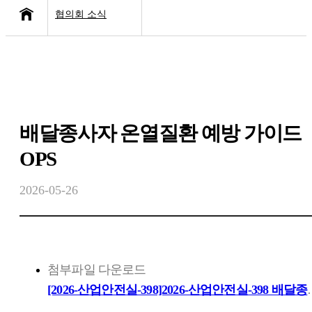
협의회 소식
협의회 소개
공지사항
사업소개
고용·노동 이슈
협의회 소식
산업안전 이슈
배달종사자 온열질환 예방 가이드
보도자료
OPS
2026-05-26
첨부파일 다운로드
[2026-산업안전실-398]202