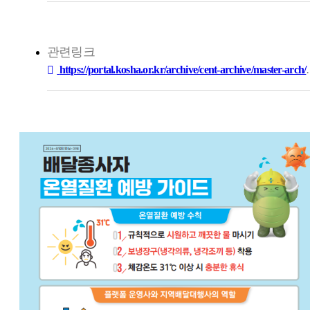
관련링크
https://portal.kosha.or.kr/archive/cent-archive/master-arch/master-lis…