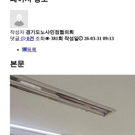
작성자
경기도노사민정협의회
댓글
0건
조회
381회
작성일
26-03-31 09:13
목록
본문