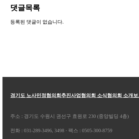
댓글목록
등록된 댓글이 없습니다.
경기도 노사민정협의회
추진사업
협의회 소식
협의회 소개
보
주소 : 경기도 수원시 권선구 효원로 230 (중앙빌딩 4층)
전화 : 031-289-3496, 3498 · 팩스 : 0505-300-8759