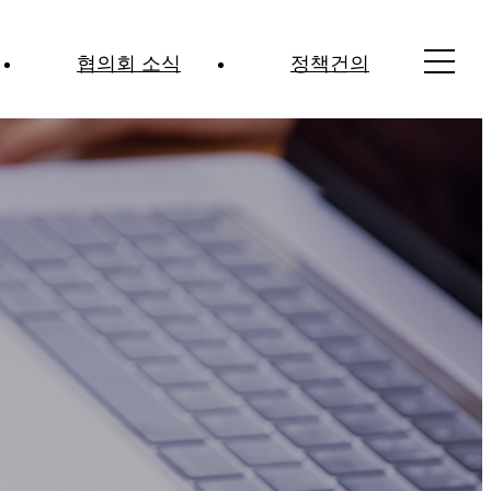
협의회 소식
정책건의
공지사항
정책건의
고용·노동이슈
산업안전 이슈
보도자료
홍보영상