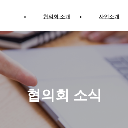
협의회 소개
사업소개
노사민정협의회란?
추진사업
위원장 인사말
위원회 구성
조직도
협의회 소식
연혁
사무국 직원 안내
찾아오시는 길