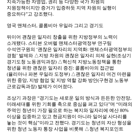
지속가능한 자영업, 권리 등 다양한 국가 차원의
지원정책이지만 증거가 입증하듯 지역 차원의 실행이
중요하다”고 강조했다.
영국 맨체스터, 콜롬비아 우일라 그리고 경기도
뒤이어 괜찮은 일자리 창출을 위한 지방정부의 노력이
소개됐다. 스티븐 오버렐 맨체스터광역정부 연구팀
수석연구원의 ‘괜찮은 일자리의 지역화: 맨체스터광역정부의
경험’ 발제와 △지방 차원의 괜찮은 일자리 의제 실현(조상기
경기도청 노동권익과장) △혁신적 지방노동정책을 통한
청년을 위한 괜찮은 일자리 증진: 콜롬비아의 접근법
(율리아나 파본 우일라 도정부) △괜찮은 일자리 여건 마련을
위한 중앙, 지방 협업 및 지방 역할 강화 방안(구현경 노동부
근로감독과장) 발제가 이어졌다.
조상기 과장은 “경기도는 새로운 일의 방식과 든든한 안전망,
미래세대를 위한 기회를 축으로 중심을 펴고 있다”며 “미래
주역인 청년이 가장 필요로 하는 복지와 일자리에 예산 80%
이상을 집중하고 있고 현금지원이 아니라 일어설 사다리를
놓는 것이 핵심”이라고 전했다. 경기도는 청년의 자산 형성을
위한 청년 노동자 통장 사업을 비롯해 △청년 복지포인트