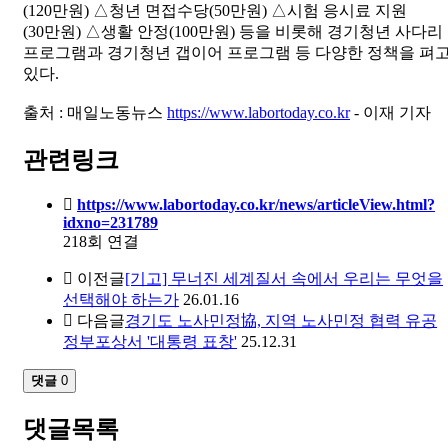
(120만원) △청년 면접수당(50만원) △시험 응시료 지원
(30만원) △생활 안정(100만원) 등을 비롯해 경기청년 사다리
프로그램과 경기청년 갭이어 프로그램 등 다양한 정책을 펴
있다.
출처 : 매일노동뉴스
https://www.labortoday.co.kr
- 이재 기자
관련링크
https://www.labortoday.co.kr/news/articleView.html?
idxno=231789
218회 연결
이전글
[기고] 무너진 세계질서 속에서 우리는 무엇을
선택해야 하는가
26.01.16
다음글
경기도 노사민정協, 지역 노사민정 협력 유공
정부포상서 '대통령 표창'
25.12.31
댓글
0
댓글목록