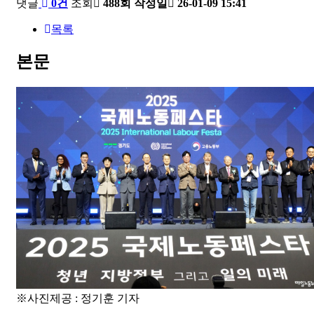
댓글
0건
조회
488회
작성일
26-01-09 15:41
목록
본문
※사진제공 : 정기훈 기자