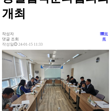
개최
작성자
목
댓글
조회
록
작성일
24-01-15 11:33