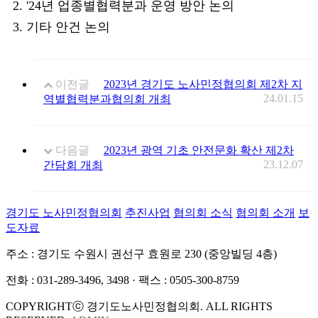
2. '24년 업종별협력분과 운영 방안 논의
3. 기타 안건 논의
이전글
2023년 경기도 노사민정협의회 제2차 지
24.01.15
역별협력분과협의회 개최
다음글
2023년 광역 기초 안전문화 확산 제2차
23.12.07
간담회 개최
경기도 노사민정협의회
추진사업
협의회 소식
협의회 소개
보
도자료
주소 : 경기도 수원시 권선구 효원로 230 (중앙빌딩 4층)
전화 : 031-289-3496, 3498 · 팩스 : 0505-300-8759
COPYRIGHTⓒ 경기도노사민정협의회. ALL RIGHTS