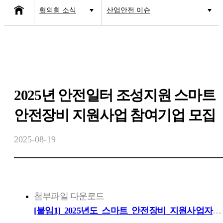
협의회 소식
산업안전 이슈
협의회 소개
공지사항
사업소개
고용·노동 이슈
협의회 소식
산업안전 이슈
2025년 안전일터 조성지원 스마트
보도자료
안전장비 지원사업 참여기업 모집
2025-08-19
첨부파일 다운로드
[붙임1]_2025년도_스마트_안전장비_지원사업자율신청품목_3차_공고문.pdf