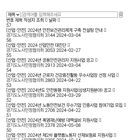
협의회 소개
공지사항
사업소개
고용·노동 이슈
번호
제목
작성자
조회
날짜
57
협의회 소식
산업안전 이슈
[산업·안전]
2024년 안전보건관리체계 구축 컨설팅 안내
경기도노사민정협의회
3144
2024-03-04
보도자료
56
[산업·안전]
2024 산업안전 대진단
경기도노사민정협의회
3053
2024-02-27
55
[산업·안전]
2024년 공동안전관리자 지원사업 공고
경기도노사민정협의회
2913
2024-03-04
54
[산업·안전]
2024년 근로자 건강증진활동 우수사업장 선정 사업
경기도노사민정협의회
2863
2024-04-22
53
[산업·안전]
2024년도 안전동행 지원사업(상생지원분야) 공고
경기도노사민정협의회
2804
2024-03-29
52
[산업·안전]
2024년 노동안전보건 우수기업 인증사업 참여기업 모집
경기도노사민정협의회
2706
2024-04-22
51
[산업·안전]
2024년 폭염재난예방 대책설비 지원사업
경기도노사민정협의회
2378
2024-05-08
50
[산업·안전]
2024년 제2차 플랫폼노동자 산재보험료 지원사업